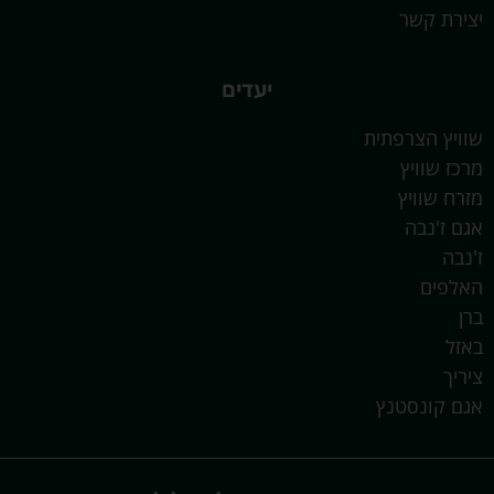
יצירת קשר
יעדים
שוויץ הצרפתית
מרכז שוויץ
מזרח שוויץ
אגם ז'נבה
ז'נבה
האלפים
ברן
באזל
ציריך
אגם קונסטנץ