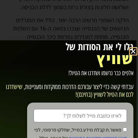
ושלושה חלונות בצורת נרות בסמוך לדלת הכניסה.
חלקה האחורי מרשים הרבה יותר. כולל את המגדלים
הנישאים של הכנסייה שנבנו במאה ה-16 עם השלמת
הכנסייה. מתחת למגדלים נפרסת כיכר הכנסייה
גלו לי את הסודות של
הקירכפלאץ Kirchplatz. הכיכר המרכזית והרחבה של
שוויץ
העיר העתיקה.
אלפים כבר נרשמו ושדרגו את הטיול!
אוסף ריינהארט בגן העיר
עבדתי קשה כדי ליצור עבורכם
הדרכות ממוקדות ומעניינות
,
שישדרגו
Reinhart am
לכם את הטיול לשוויץ (בחינם)!
Stadtgarten ואוסף
אוסקר ריינהארט
מאשר.ת קבלת מידע במייל, שחלקו פרסומי, לפי
ברומרהולץ Sammlung