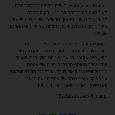
Hahnloser-Bühler. הווילה נמצאת ממזרח למרכז
העיר העתיקה במרחק של חמש דקות הליכה
מהאונטרר גראבן. האוסף המוזיאלי של הווילה משלים
את האיכות הכנמעט בלתי נתפסת של מוזיאוני האמנות
שבעיר.
באוסף המוזיאון יצירות של ענקים אימפרסיוניסטיים,
פוסט-אימפרסיוניסטיים ומודרניים כגון ואן גוך, פול
סזאן, פייר אוגוסט רנואר, אוגוסט רודן, הנרי מאטיס
ועוד. עיקר האוסף מתרכז ביצירות של אמנים
סימבולסטיים כגול אודילו רדון ופרדיננד הודלר המקומי.
אך בעיקר אוסף נרחב של אמני תנועת הנאבי
(הנביאים) – אדואר ויאה, ז'ורז' רואו ועוד.
כתובת: Tösstalstrasse 44