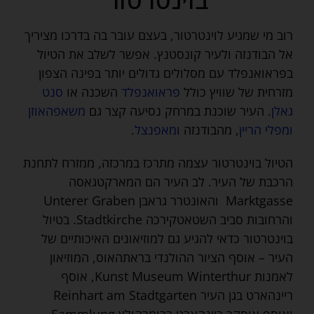
רוב מי שמגיע לוינטרטור, בעצם עובר בה בדרכו מציריך
אל הבודנזה ולעיר קונסטנץ. אפשר לשלב את הטיול
בפראואנפלד עם מסלולים גדולים יותר בפינה הצפון
מזרחית של שוויץ כולל
פראואנפלד
השכנה או
סנט
גאלן
. העיר שוכנת במרחק נסיעה קצר גם
משאפהאוזן
ומפלי הריין
, מהבודנזה
ומאפנצל
.
הטיול בוינטרטור עצמה מתרכז במרכזה, ממזרח לתחנת
הרכבת של העיר. לב העיר הם המארקטגאסה
Marktgasse והאונטרר גראבן Unterer Graben
והרחובות סביב השטאטקירכה Stadtkirche. בטיול
בוינטרטור כדאי להגיע גם למוזיאונים האיכותיים של
העיר – אוסף הציור ההולנדי בראתהאוס, המוזיאון
לאמנות Kunst Museum Winterthur, אוסף
ריינהארט בגן העיר Reinhart am Stadtgarten
ואוסף אוסקר ריינהארט ברומרהולץ Sammlung