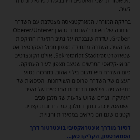
מיניאטורות. שני האוספים היו בבעלות פרטית ונתרמו
לעיר.
בחלקה המזרחי, המארקטגאסה מצטלבת עם השדרה
הרחבה של האוברר/אונטרר גראבן Oberer/Unterer
Graben. שדרה שנבנתה על נתיב התעלה ההיקפית
של העיר. השדרה מתחילה מצפון ממול הסקרטאריאט
שטאדטרט Sekretariat Stadtrat, אולם הקונצרטים
הניאו-קלאסי המרשים שניצב מצפון לעיר העתיקה.
כיום השדרה היא מקום בילוי אהוב. במרכזה נטוע
העצים של השדרה פרוסים השולחנות והכיסאות של
בתי-הקפה. שלושת הרחובות המרכזיים של העיר
העתיקה יוצרים שלוש צלעות של מלבן סביב
השטאטקירכה. בתוך המלבן, כמה רחובות קצרים
וקטנים שגם הם מלאים במסעדות וחנויות.
לסיור מודרך אינטראקטיבי בוינטרטור דרך
הסמארטפון, הקליקו כאן…