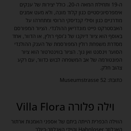
ה-19 ותחילת המאה ה-20. כולל יצירות של ענקים
אימפרסיוניסטיים כגון קלוד מונה, ולא מעט אמנים
מודרניים כגון וסילי קנדיסקי הרוסי ומתחרהו על
האבסטרקט פייט מונדריאן ההולנדי. הציור המפורסם
באוסף הוא ציור דיוקנו של ג'וסף רולין, או הדוור, אחד
מסדרת משפחת רולין המפורסמת של הענק ההולנדי
הסוער וינסנט ואן גוך. הציור בווינטרטור הוא ציור
הפונטורמה של אב המשפחה לבוש כדוור, עם רקע
צהוב חלק.
כתובת: Museumstrasse 52
וילה פלורה Villa Flora
הווילה הכפרית הייתה ביתם של אספני האמנות ארתור
האנלוזר Hahnloser והיידי האנלוזר-ביולר