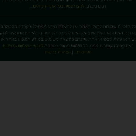
רבים בעולם.
לחצו לצפיה בכל אתרי הטיולים…
 הזכויות שמורות לבעלי האתר. אין להעתיק מידע ממנו ללא קבלת הסכמתם
תב. האתר או בעליו אינם אחראים לשימוש שנעשה בו ולא יהיו אחראים לנזק
יר או עקיף, כספי או אחר, שייגרם כתוצאה משימוש במידע המופיע באתר או
אתרים המקושרים ממנו. כל שימוש מהווה הסכמה
לתנאי השימוש ומדיניות
הפרטיות…
|
הצהרת נגישות