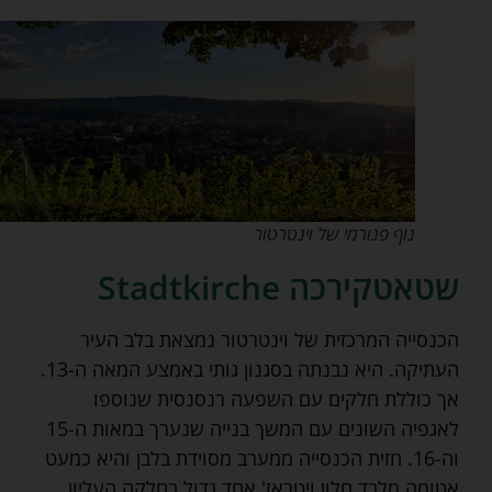
נוף פנורמי של וינטרטור
שטאטקירכה Stadtkirche
הכנסייה המרכזית של וינטרטור נמצאת בלב העיר
העתיקה. היא נבנתה בסגנון גותי באמצע המאה ה-13.
אך כוללת חלקים עם השפעה רנסנסית שנוספו
לאגפיה השונים עם המשך בנייה שנערך במאות ה-15
וה-16. חזית הכנסייה ממערב מסוידת בלבן והיא כמעט
אטומה מלבד חלון ויטראז' אחד גדול בחלקה העליון