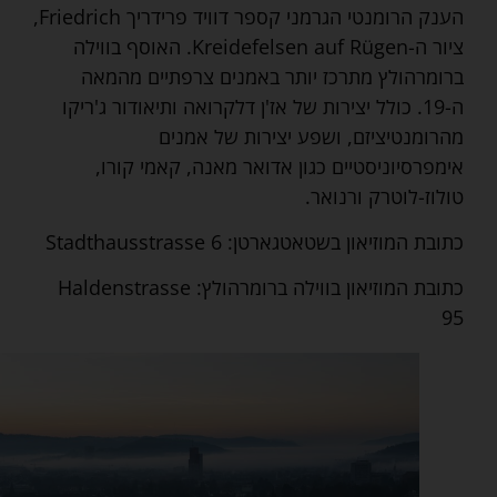
הענק הרומנטי הגרמני קספר דוויד פרידריך Friedrich,
ציור ה-Kreidefelsen auf Rügen. האוסף בווילה
ברומרהולץ מתרכז יותר באמנים צרפתיים מהמאה
ה-19. כולל יצירות של אז'ן דלקרואה ותיאודור ג'ריקו
מהרומנטיציזם, ושפע יצירות של אמנים
אימפרסיוניסטיים כגון אדואר מאנה, קאמי קורו,
טולוז-לוטרק ורנואר.
כתובת המוזיאון בשטאטגארטן: Stadthausstrasse 6
כתובת המוזיאון בווילה ברומרהולץ: Haldenstrasse
95