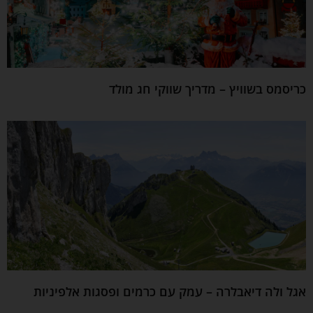
כריסמס בשוויץ – מדריך שווקי חג מולד
אגל ולה דיאבלרה – עמק עם כרמים ופסגות אלפיניות