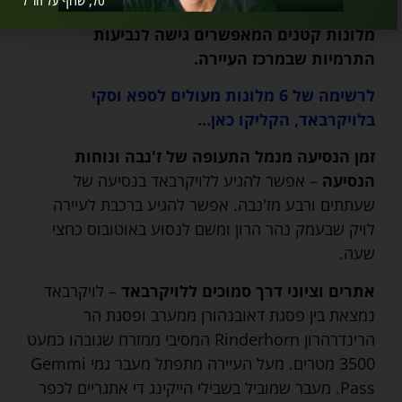
טל, שרוף על חו"ל
וכוללים ריזורטים גדולים ויוקרתיים מאוד וגם
מלונות קטנים המאפשרים גישה לנביעות
התרמיות שבמרכז העיירה.
לרשימה של 6 מלונות מעולים ל
ספא וסקי
בלויקרבאד,
הקליקו כאן…
זמן הנסיעה מנמל התעופה של ז'נבה ונוחות
הנסיעה
– אפשר להגיע ללויקרבאד בנסיעה של
שעתתים ורבע מז'נבה. אפשר להגיע ברכבת לעיירה
לויק שבעמק נהר הרון ומשם לנסוע באוטובוס כחצי
שעה.
אתרים וציוני דרך סמוכים ללויקרבאד
– לויקרבאד
נמצאת בין פסגת דאובנהורן ממערב ופסגת הר
הרינדרהרון Rinderhorn המסיבי ממזרח שגובהו כמעט
3500 מטרים. מעל העיירה מתפתל מעבר גמי Gemmi
Pass. מעבר שמוביל בשבילי הייקינג די אתגריים לכפר