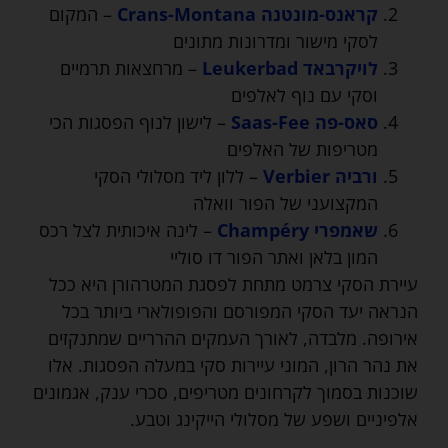
קראנס-מונטנה Crans-Montana
– המקום
לסקי מישור ומדרונות מתונים
לויקרבאד Leukerbad
– מרחצאות תרמיים
וסקי עם נוף לאלפים
סאס-פה Saas-Fee
– לישון לנוף הפסגות הכי
מטריפות של האלפים
ורביה Verbier
– ללון ליד מסלולי הסקי
המקצועני של הפור וואלה
שאמפרי Champéry
– לינה איכותית לצל רכס
המון בלאן ואתר הפור דו סוליי
עיירת הסקי צרמט מתחת לפסגת המטרהורן היא ככל
הנראה יעד הסקי המפורסם והפופולארי ביותר בכל
אירופה. מלבדה, לאורך העמקים ההרריים שמתנקזים
את נהר הרון, המוני עיירות סקי במעלה הפסגות. אלו
שוכנות בסמוך לקרחונים מטריפים, סכרי ענק, אגמונים
אלפיניים ושפע של מסלולי הייקינג וטבע.