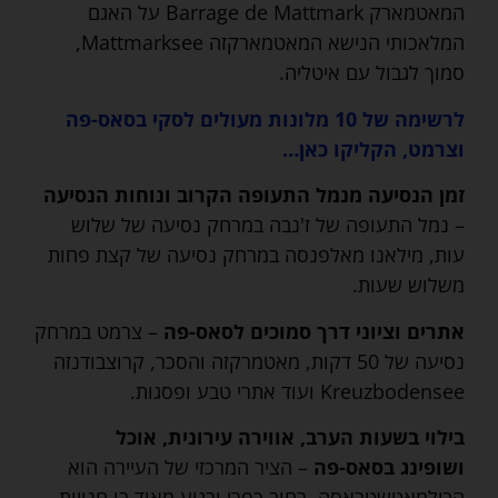
המאטמארק Barrage de Mattmark על האגם
המלאכותי הנישא המאטמארקזה Mattmarksee,
סמוך לגבול עם איטליה.
לרשימה של 10 מלונות מעולים לסקי בסאס-פה
וצרמט, הקליקו כאן…
זמן הנסיעה מנמל התעופה הקרוב ונוחות הנסיעה
– נמל התעופה של ז'נבה במרחק נסיעה של שלוש
עות, מילאנו מאלפנסה במרחק נסיעה של קצת פחות
משלוש שעות.
אתרים וציוני דרך סמוכים לסאס-פה
– צרמט במרחק
נסיעה של 50 דקות, מאטמרקזה והסכר, קרוצבודנזה
Kreuzbodensee ועוד אתרי טבע ופסגות.
בילוי בשעות הערב, אווירה עירונית, אוכל
ושופינג בסאס-פה
– הציר המרכזי של העיירה הוא
הבילמאטשטראסה, רחוב כפרי ורגוע מאוד בו חנויות,