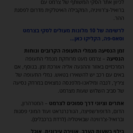
לכיוון אתר הסקי המשותף של צרמט עם
ברואיל-צ'רוויניה, המקבילה האיטלקית מדרום לפסגת
ההר.
לרשימה של 10 מלונות מעולים לסקי בצרמט
וסאס-פה, הקליקו כאן…
זמן הנסיעה מנמלי התעופה הקרובים ונוחות
הנסיעה
– צרמט מעט מרוחקת מנמלי התעופה
המרכזיים באזור וההגעה אליה אורכת זמן. בנוסף, אם
באים עם רכב יש להשאירו בטאש. נמלי התעופה של
ציריך, ז'נבה ומילאנו-מלפנסה נמצאים במרחק נסיעה
של סביב השלוש שעות מצרמט.
אתרים וציוני דרך סמוכים לצרמט
– המטרהרון,
הדום, הדופורשפיצה, הגורנרגראט ועוד המוני פסגות
וברואיל-צ'רווינה שבאיטליה (לרדת ברכבלים).
בילוי בשעות הערב, אווירה עירונית, אוכל