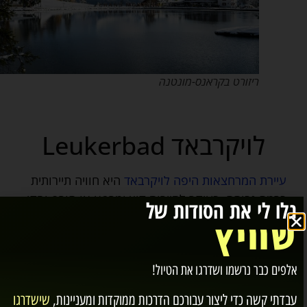
ריזורט בקראנס-מונטנה
לויקרבאד Leukerbad
עיירת המרחצאות היפה לויקרבאד
היא חוויה תיירותית
ברמה גבוהה, בעיקר לתיירות קיץ ומרפא או חורף וסקי.
גלו לי את הסודות של
בעיר מרחצאות תרמיים ומלונות ספא מעולים שחלקם
שוויץ
מציעים טיפולים רפואיים. בחורף ניתן לעלות ברכבלים
למדרונות של הר הטורנטהורן האדיר, לרמה אלפינית
אלפים כבר נרשמו ושדרגו את הטיול!
גבוהה המתאימה לסקי מישור וסקי מקצועני במדרונות
הגבוהים. הכפר פעיל מאוד גם בעונת השלגים
עבדתי קשה כדי ליצור עבורכם
הדרכות ממוקדות ומעניינות
,
שישדרגו