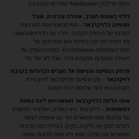
הסקי אדלבודן Adelboden שבדרום קנטון ברן.
בילוי בשעות הערב, אווירה עירונית, אוכל
ושופינג בלויקרבאד
– הטרמנשטראסה הוא הציר
המרכזי של העיירה הקטנה, יחדיו עם הדורפשטראסה.
ציר הטיול הכי יפה בעיירה הוא המדרחוב של
הקירכשטראסה Kirchstrasse. במרכז העתיק של
העיירה מסעדות ומקומות בילוי, אבל לא יותר מדי.
מרחק הנסיעה והגישה אל הערים הגדולות בקרבת
לויקרבאד
– זמן הנסיעה מלויקרבאד לסיון בירת
הקנטון הוא כשל שלושת רבעי השעה.
אופי הלינה בלויקרבאד ואפשרויות לינה נוחות
למשפחות
– לויקרבאד היא השילוב האלפיני המושלם
של מלונות ספא מפוארים יחד עם אופציה לצאת
להרים לסקי (או הייקינג בקיץ). בעיירה כמה מלונות
מפוארים עם מתקני ספא ולא מעט מלונות שאלה