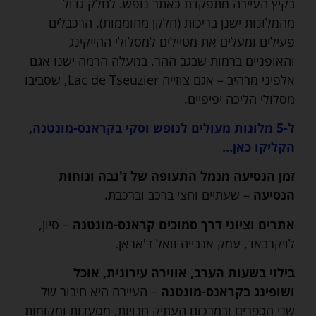
בקיץ העיירה מתפקדת כאתר נופש. לחלק גדול
מהמלונות ישנן בריכות (חלקן מחוממות). הרכבלים
פעילים ומעלים את מטיילים למסלולי ההייקינג
והאופניים ברמות שבגב ההר. במעלה הרמה ישנו אגם
אלפיני מרהיב – אגם צוזייה Lac de Tseuzier, שסביבו
מסלולי הליכה יפיפיים.
ל-5 מלונות מעולים לנופש וסקי בקראנס-מונטנה,
הקליקו כאן…
זמן הנסיעה מנמל התעופה של ז'נבה ונוחות
הנסיעה
– שעתיים וחצי ברכב וברכבת.
אתרים וציוני דרך סמוכים קראנס-מונטנה
– סיון,
לויקרבאד, עמק אנבייה וואל ד'אראן.
בילוי בשעות הערב, אווירה עירונית, אוכל
ושופינג בקראנס-מונטנה
– העיירה היא חיבור של
שני הכפרים ובמרכזם העתיק חנויות, מסעדות ומקומות