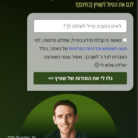
והבריכות המינרליות עובדות במלוא התפוקה.
לכם את הטיול לשוויץ (בחינם)!
מאשר.ת קבלת מידע במייל, שחלקו פרסומי, לפי
תנאי השימוש ומדיניות הפרטיות
של האתר, כולל
העברתו לצד ג' לשם כך, ואסיר עצמי כשארצה.
יאללה שלחו לי 🙂
גלו לי את הסודות של שוויץ >>
בריכת מלון בלויקרבאד
חווית הרחצה בבריכת גופרית בשלג מושכת את
תיירות המרפא גם בשלג ומאפשרת חוויה של נוף
מרהיבה יחדיו עם טיפולים ברמה גבוהה מאוד.
המלונות בלויקרבאד פעילים במשך כל השנה