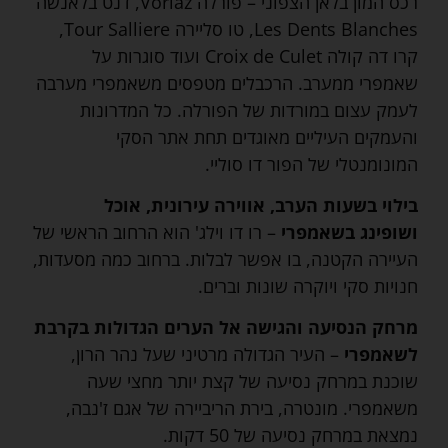
רכס המון בלאן הצפוני – פורלה Vorlaz, דנט בלאנשה
Les Dents Blanches, טו סליירה Tour Salliere,
קרו דה קולה Croix de Culet ועוד סוגרות על
שאמפרי ממערב. הרכבלים מטפסים משאמפרי מערבה
לעמק עצום במורדות של הפורלה. כל המדרונות
והעמקים העיליים מאוגדים תחת אתר הסקי
המונומנטלי של הפור דו סוליי.
בילוי בשעות הערב, אווירה עירונית, אוכל
ושופינג בשאמפרי
– רו דו וילג' הוא הרחוב הראשי של
העיירה הקטנה, בו אפשר לבלות. ברחוב כמה מסעדות,
חנויות סקי ויוקרה שונות וברים.
מרחק הנסיעה והגישה אל הערים הגדולות בקרבת
לשאמפרי
– העיר הגדולה מרטיני שעל נהר הרון,
שוכנת במרחק נסיעה של קצת יותר מחצי שעה
משאמפרי. מונטרה, בירת הריביירה של אגם ז'נבה,
נמצאת במרחק נסיעה של 50 דקות.