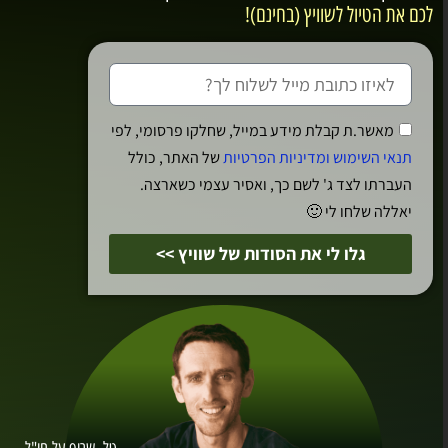
לכם את הטיול לשוויץ (בחינם)!
מאשר.ת קבלת מידע במייל, שחלקו פרסומי, לפי
תנאי השימוש ומדיניות הפרטיות
של האתר, כולל
המרקטפלאץ בסנט גאלן
העברתו לצד ג' לשם כך, ואסיר עצמי כשארצה.
יאללה שלחו לי 🙂
גלו לי את הסודות של שוויץ >>
המרקטפלאץ Marktplatz
הכיכר המרכזית של סנט גאלן ממוקמת בחלקה הצפוני
של גלעין העיר העתיק. היא בנויה כמו משפך ששיא
רוחבו בשדרה המרכזית בוהל Bohl והוא הולך ונעשה
צר בכיוון המנזר אז הופך לרחוב המרקטגאסה.
המארקטפלאץ הוא שער הכניסה לעיר עצמה, ניתן