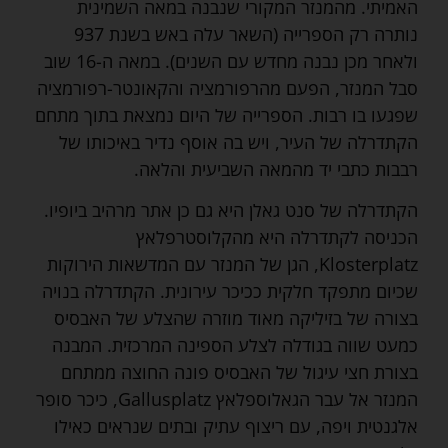
האמיתי. מהמנזר המקורי שנבנה במאה השמינית
נותרה רק הספרייה (השאר עלה באש בשנת 937
ולאחר מכן נבנה מחדש עם השנים). במאה ה-16 שוב
סבל המנזר, הפעם מהרפורמציה והקאונטר-רפורמציה
שפגעו בו רבות. הספרייה של היום נמצאת בתוך מתחם
הקתדרלה של העיר, ויש בה אוסף נדיר באיכותו של
רבבות כתבי יד מהמאה השביעית והלאה.
הקתדרלה של סנט גאלן היא גם כן אתר מרהיב ביופיו.
הכניסה לקתדרלה היא מהקלוסטרפלאץ
Klosterplatz, הגן של המנזר עם המדשאות הירוקות
שכיום מתפקד חלקית ככיכר עירונית. הקתדרלה בנויה
בצורה של בזיליקה מאוד מוזרה שהצלע של האבסיס
כמעט שווה בגודלה לצלע הספינה המרכזית. המבנה
בצורת חצי עיגול של האבסיס פונה החוצה ממתחם
המנזר אל עבר הגאלוספלאץ Gallusplatz, כיכר סופר
אלגנטית ויפה, עם ריצוף עתיק ובתים שנראים כאילו