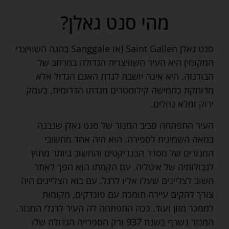
מהי סנט גאלן?
סנט גאלן Saint Gallen (או Sanggale בהגה השוויצרי
המקומי) היא העיר השוויצרית הגדולה במרחב של
הבודנזה. היא אינה יושבת לגדת האגם הגדול אלא
מרוחקת כחמישה קילומטרים מגדתו הדרומית, בעמק
ירוק ומלא נחלים.
העיר התפתחה סביב המנזר של סנט גאלן שנבנה
במאה השמינית לספירה. הוא היה אחד מחשובי
המנזרים של מסדר הבנדיקטים והחשוב ביותר מחוץ
לגבולותיה של איטליה. עם הקמתו הוא הפך לאתר
חשוב לצליינים שעלו אליו לרגל. עם בוא הצליינים היה
צורך להקים עיירה תומכת עם פונדקים, מקומות
לממכר מזון ועוד. ככה התפתחה לה העיר לרגלי המנזר.
המנזר נשרף בשנת 937 ורק הספרייה הגדולה שלו