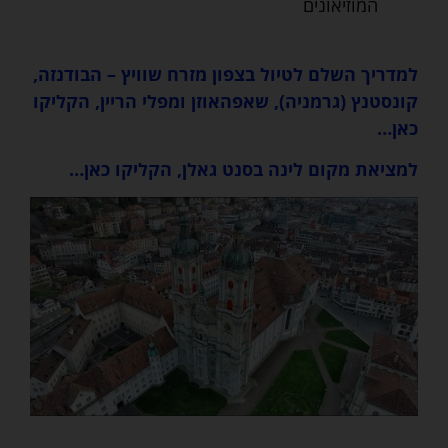
המוזיאונים
למדריך השלם לטיול בצפון מזרח שוויץ – הבודנזה,
קונסטנץ (גרמניה), שאפהאוזן ומפלי הריין, הקליקו
כאן…
למציאת מקום לינה בסנט גאלן, הקליקו כאן…