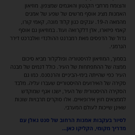
והצומח מרחבי הקנטון והאגמים שמצפון. מוזיאון
האמנות מציג אוסף מרשים של שפע של אמנים
מהמאה ה-19. ענקים כגון קלוד מונה, קאמי קורו,
קאמי פיזארו, אז'ן דלקרואה ועוד. במוזיאון גם אוסף
גדול של הדפסים מאת רמברנט ההולנדי ואלברכט דירר
הגרמני.
בסמוך, המוזיאון להיסטוריה ופולקלור מביא סיכום
ממצה של ההתפתחות של העיר. כולל דגמים של מבנה
העיר כפי שהייתה בימי-הביניים והרנסנס. כמו גם
סקירה של האירועים ההיסטוריים שעברו עליה. מלבד
הסקירה ההיסטורית של העיר, ישנו אגף שמוקדש
לממצאים חוץ אירופאיים. אלו סוקרים תרבויות שונות
שאינן שייכות לעולם המערבי.
לסיור בעקבות אמנות הרחוב של סנט גאלן עם
מדריך מקומי, הקליקו כאן…