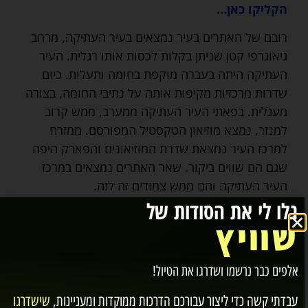
הקליקו כאן…
רובם של האתרים בעיר נמצאים בעיר העתיקה, מרחב
גיאוגרפי קטן שניתן בקלות לכסות אותו רגלית. העיר
העתיקה היתה בעברה מוקפת בחומה ותעלות. כיום
שדרות מרכזיות מקיפות אותה על נתיבי החומה, בצורה
מעגלית. בפאתי העיר העתיקה ממערב, ממש קרוב
למנזר, נמצא מוזיאון הטקסטיל המפורסם. ממזרח
למרכז העיר נמצאת שדרת המוזיאונים והפארק היפה
שגם הם שווים ביקור. שאר האתרים נמצאים במרכז
העיר העתיקה והם ממש צמודים זה לזה.
גלו לי את הסודות של
למציאת מקום לינה בסנט גאלן, הקליקו כאן…
שוויץ
אלפים כבר נרשמו ושדרגו את הטיול!
עבדתי קשה כדי ליצור עבורכם
הדרכות ממוקדות ומעניינות
,
שישדרגו