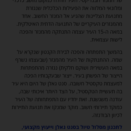
של המנזר הבנדיקטי. העיר החלה כמקום מושב כלכלי
ומלונאי המלווה את הפעילות הכלכלית שנגזרת
מתנועת הצליינות שהגיע אל המנזר החשוב. אחד
מהמנזרים העיקריים של התנועה הדתית האיטלקית.
במאה ה-15 העיר עצמה התנתקה מהמנזר והפכה
לישות עצמאית.
בהמשך התפתחה והפכה לבירת הקנטון שנקרא על
שמה. ההתנתקות של העיר מהמנזר (שבעצמו נשרף
במאה העשירית ושוקם חלקית) נגזרה מהתפתחות
הייצור של הפשתן בעיר. ייצור שבעקבותיו הפכה
למעצמת טקסטיל חשובה. סנט גאלן של היום היא עיר
בה תעשיית הטקסטיל, על הצד היותר איכותי שבה,
עודנה משגשגת. זאת יחדיו עם התפתחותה של העיר
כמוקד תיירותי חשוב. מוקד שמנקז את תנועת התיירות
לכיוון הבודנזה.
לתכנון מסלול טיול בסנט גאלן וייעוץ מקצועי,