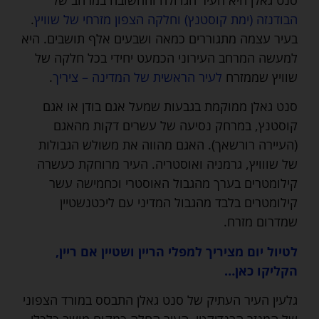
סנט גאלן היא העיר הגדולה והחשובה במרחב של
הבודנזה (ימת קוסטנץ) וחלקה הצפון מזרחי של שוויץ
.
בעיר עצמה מתגוררים כמאה ושבעים אלף תושבים. היא
למעשה המרחב העירוני הכמעט יחידי בכל חלקה של
שוויץ שממזרח
לעיר הראשית של המדינה – ציריך
.
סנט גאלן ממוקמת בגבעות שמעל אגם בודן או אגם
קוסטנץ, במרחק נסיעה של עשרים דקות מהאגם
(העיירה רורשאך). האגם מהווה את משולש הגבולות
של שווויץ, גרמניה ואוסטריה. העיר מרוחקת כעשרה
קילומטרים בערך מהגבול האוסטרי וכחמישה עשר
קילומטרים בלבד מהגבול המדיני עם ליכטנשטיין
שמדרום מזרח.
לטיול יום מציריך למפלי הריין ושטיין אם ריין,
הקליקו כאן…
גלעין העיר העתיק של סנט גאלן התבסס במורד הצפוני