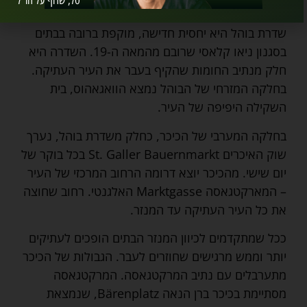
טל, שרוף על חו"ל
לרדת אליו ישירות מקו הרכבת שמגיע מציריך.
שדרת בוהל היא יחסית חדישה, מוקפת ברובה בבתים
בסגנון ניאו קלאסי שרובם מהמאה ה-19. השדרה היא
חלק מנתיב החומות שהקיף בעבר את העיר העתיקה.
בחלקה המזרחי של הבוהל נמצא הוואגאהוס, בית
השקילה היפיפה של העיר.
בחלקה המערבי של הכיכר, כחלק משדרת בוהל, נערך
שוק האיכרים St. Galler Bauernmarkt בכל בוקר של
יום שישי. מהכיכר יוצא דרומה הרחוב המרכזי של העיר
– המארקטגאסה Marktgasse האלגנטי. רחוב שחוצה
את כל העיר העתיקה עד המנזר.
ככל שמתקדמים לכיוון המנזר הבתים הופכים לעתיקים
יותר וממש מרגישים שחוזרים לעבר. הגבולות של הכיכר
מתערבלים עם נתיב המרקטגאסה. המרקטגאסה
מסתיימת בכיכר ברן הנאה Bärenplatz, שנמצאת