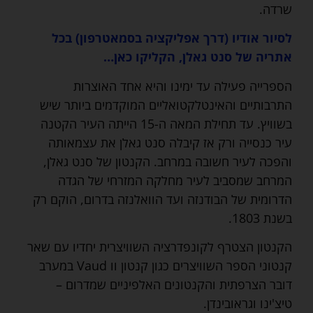
שרדה.
לסיור אודיו (דרך אפליקציה בסמאטרפון) בכל
אתריה של סנט גאלן, הקליקו כאן…
הספרייה פעילה עד ימינו והיא אחד האוצרות
התרבותיים והאינטלקטואליים המוקדמים ביותר שיש
בשוויץ. עד תחילת המאה ה-15 הייתה העיר הקטנה
עיר כנסייה ורק אז קיבלה סנט גאלן את עצמאותה
והפכה לעיר חשובה במרחב. הקנטון של סנט גאלן,
המרחב שמסביב לעיר מחלקה המזרחי של הגדה
הדרומית של הבודנזה ועד הוואלנזה בדרום, הוקם רק
בשנת 1803.
הקנטון הצטרף לקונפדרציה השוויצרית יחדיו עם שאר
קנטוני הספר השוויצרים כגון קנטון וו Vaud במערב
דובר הצרפתית והקנטונים האלפיניים שמדרום –
טיצ'ינו וגראובינדן.