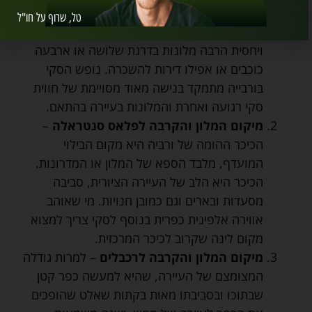
בקתת שאלה בורבייה
טל, שרוף על חו"ל
רמת המלון
– בורבייה מעט מלונות יוקרה
ויחסית הרבה מלונות בדרגת שלושה או ארבעה
כוכבים או אפילו דירות להשכרה. נופש הסקי
בורבייה מתמקד בנישה מאוד מסויימת של חווית
סקי רגועה ואחרת והמלונות בעיירה בהתאם.
מיקום המלון והקרבה לפלאס סנטראלה
–
הכיכר ההומה של ורביה היא מקום הבילוי
המועדף, מלבד הספא של המלון או המדרונות.
הכיכר היא הלב של העיירה הציורית, סביבה
מסעדות ובארים וגם כמובן חנויות. מי שאוהב
אווירה אלפינית כפרית בנוסף לסקי צריך למצוא
מקום לינה שקרוב לכיכר המרכזית.
מיקום המלון והקרבה לרכבלים
– למרות גודלה
המצומצם של העיירה, שהיא למעשה כפר קטן
שבתוכו ובסביבתו מאות בקתות שאלט שהופכים