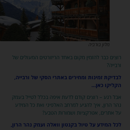
מלון בורביה
רוצים כבר להזמין מקום באחד הריזורטים המעולים של
ורבייה?
לבדיקת זמינות ומחירים באתרי הסקי של ורבייה,
הקליקו כאן…
אבל רגע – רוצים קודם לדעת איפה בכלל לטייל בעמק
נהר הרון, איך להגיע למרחב האלפיני ואת כל המידע
על אתרים, אטרקציות ושמורות הטבע?
לכל המידע על טיול בקנטון וואלה ועמק נהר הרון,