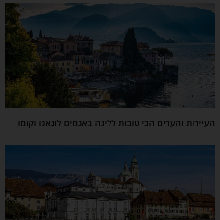
העיירות והערים הכי טובות ללינה באגמים לוגאנו וקומו