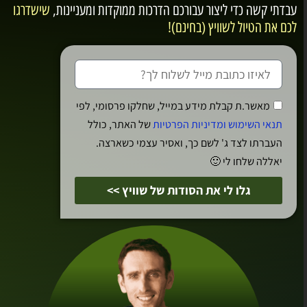
עבדתי קשה כדי ליצור עבורכם
הדרכות ממוקדות ומעניינות
,
שישדרגו
מהמרחבים האלפיניים היותר סימפטיים ורגועים כאשר
לכם את הטיול לשוויץ (בחינם)!
העיירה מציעה נישת סקי ייחודית ברמה כמעט
אינטימית.
הטיפים של גיא
מאשר.ת קבלת מידע במייל, שחלקו פרסומי, לפי
תנאי השימוש ומדיניות הפרטיות
של האתר, כולל
העברתו לצד ג' לשם כך, ואסיר עצמי כשארצה.
יאללה שלחו לי 🙂
גלו לי את הסודות של שוויץ >>