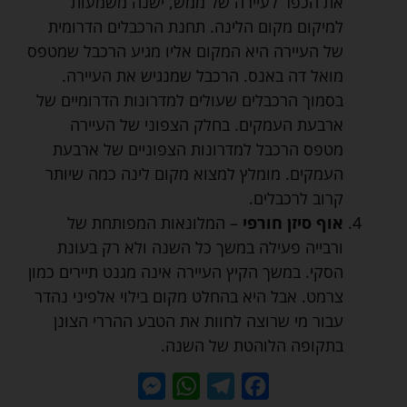
את הכפר לעיירה של ממש, ישנה משמעות
למיקום מקום הלינה. תחנת הרכבלים הדרומית
של העיירה היא המקום אליו מגיע הרכבל שמטפס
מואל דה באנס. הרכבל שמנגיש את העיירה.
בסמוך הרכבלים שעולים למדרונות הדרומיים של
ארבעת העמקים. בחלק הצפוני של העיירה
מטפס הרכבל למדרונות הצפוניים של ארבעת
העמקים. מומלץ למצוא מקום לינה כמה שיותר
קרוב לרכבלים.
אוף סיזן חורפי
– המלונאות המפותחת של
ורבייה פעילה במשך כל השנה ולא רק בעונת
הסקי. במשך הקיץ העיירה אינה מגנט תיירים כמון
צרמט. אבל היא בהחלט מקום בילוי אלפיני נהדר
עבור מי שרוצה לחוות את הטבע ההררי הצונן
בתקופה הלוהטת של השנה.
Messenger
WhatsApp
Telegram
Facebook