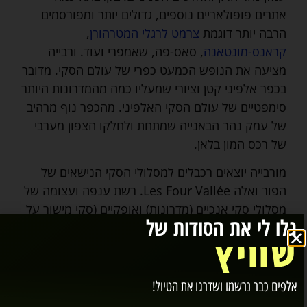
אתרים פופולאריים נוספים, גדולים יותר ומפורסמים
הרבה יותר דוגמת
צרמט לרגלי המטרהורן
,
קראנס-מונטאנה
, סאס-פה, שאמפרי ועוד. ורבייה
מציעה את הנופש הכמעט כפרי של עולם הסקי. מדובר
בכפר אלפיני קטן וציורי שמעליו כמה מהמדרונות היותר
סימפטיים של עולם הסקי האלפיני. מהכפר נוף מרהיב
של עמק נהר הבאנייה שמתחת ולחלקו הצפון מערבי
של רכס המון בלאן.
מורבייה יוצאים רכבלים למסלולי הסקי הנישאים של
הפור ואלה Les Four Vallée. רשת ענפה ועצומה של
מסלולי סקי אנכיים (מדרונות) ואופקיים (סקי מישור על
גלו לי את הסודות של
רמות גבוהות) למרגלות מון פור Mont Fort הנישא.
שוויץ
סביב ההר אתרי טבע אלפיניים יוצאי דופן. ביניהם
קרחונים נגישים, אגמים קטנים והמון ירוק ולבן. במשך
הקיץ המרחב מלא במטיילים שיוצאים להייקינג ובחורף
אלפים כבר נרשמו ושדרגו את הטיול!
הכול מלא בגולשים. המרחב שמסביב לורבייה הוא