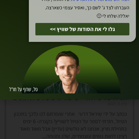
קרא עוד »
העברתו לצד ג' לשם כך, ואסיר עצמי כשארצה.
יאללה שלחו לי 🙂
גלו לי את הסודות של שוויץ >>
טל, שרוף על חו"ל
הטיול של שיראל – שישה ימים של שלג ונופים
מרץ 6, 2025
נכתב על ידי שיראל דרעי אחרי שעזרתם לנו כלכך בתכנון
הטיול, חזרתי לספר על הטיול לשווייץ! בקצרה- 6 ימים
בתחילת מרץ, אנחנו לא גולשים (עדיין) אבל מאוד מאוד
רצינו לחוות נופים עוצמתיים, שלג ומנוחה…