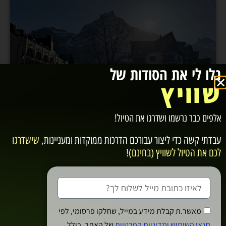
גלו לי את הסודות של
שוויץ
אלפים כבר נרשמו ושדרגו את הטיול!
עבדתי קשה כדי ליצור עבורכם
הדרכות ממוקדות ומעניינות
,
שישדרגו
הטיול של מעיין והמשפחה ממילאנו ליער
השחור דרך לוצרן ואנגלברג
לכם את הטיול לשוויץ (בחינם)!
אפריל 21, 2025
נכתב על ידי מעיין סבג תודה לקבוצה הזאת שעזרה לי
מאוד! חזרנו מטיול קסום בשוויץ. הטיפ הכי חזק שיש לי זה
שימו לב ל-Half Price (לרכישת כרטיס ה-Swiss Half
מאשר.ת קבלת מידע במייל, שחלקו פרסומי, לפי
Fare card, הקליקו כאן…). שמקנה חצי
תנאי השימוש ומדיניות הפרטיות
של האתר, כולל