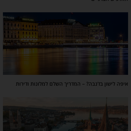
איפה לישון בז'נבה? – המדריך השלם למלונות ודירות