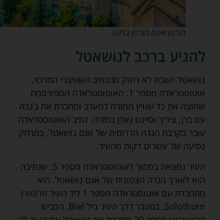
מורטן ואגם מורטן ברקע
להגיע ברכב לנושאטל
נושאטל יושבת לא רחוק מהנתיב השוויצרי המרכזי,
אוטוסטראדה מספר 1. האוטוסטראדה המפורסמת
שחוצה את כל שוויץ ממזרח למערב ומחברת את ג'נבה
עם ברן, ציריך וסיינט גאלן במזרח. נתיב האוטוסטראדה
עובר בקרבת הגדה הדרומית של אגם נושאטל, במרחק
נסיעה של עשרים דקות מהעיר.
העיר נמצאת בסמוך לאוטוסטראדה מספר 5, שנתיבה
הוא לאורך הגדה הצפונית של אגם נושאטל. היא
מתחברת עם אוטוסטראדה מספר 1 ליד העיר
זולוטורן
Solothurn, במעבר דרך העיר ביל Biel. הכביש
הבינעירוני מספר 20 מחברת את נושאטל עם העיר לה