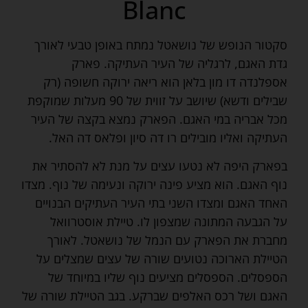
Blanc
סקטור הנופש של נושאטל נמתח באופן טבעי לאורך
גדת האגם, לרגליה של העיר העתיקה. פארק
אספלנדה דו מון בלאן הוא ריאה ירוקה חשופה (רק
שבילים ודשא) שיושב על זווית של 90 מעלות שמוקפת
מכל אבריה במי האגם. הפארק נמצא בקצה של העיר
העתיקה ואליו מובילים רו דה סיון ופלאס דה האל.
בפארק היפה לא נטעו עצים על מנת לא להסתיר את
נוף האגם. הוא מציע פינה ירוקה ונעימה של נוף. מצדו
האחד האגם ומצדו השני בתי העיר העתיקים הבנויים
על הגבעה המתונה שמצפון לו. טיילת אוסטרוואל
מחברת את הפארק עם הנמל של נושאטל. לאורך
הטיילת הארוכה נטועים שורה של עצים שמצלים על
הספסלים. הספסלים מציעים נוף שליו במיוחד של
האגם ושל רכס האלפים שברקע. בגב הטיילת שורה של