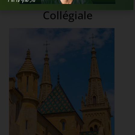
ארמון וכנסיית קולגייל
טל, שרוף על חו"ל
Collégiale