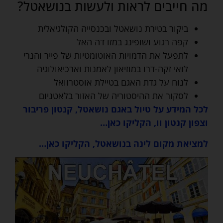
מה חייבים לראות ולעשות בנושאטל?
ביקור בטירת נושאטל ובכנסייה הקולגיאלית
קפה רגוע ושופינג במזו דה האל
לתפעל את הדמויות האוטומטיות של פייר והנרי
לואי זקה-דרו במוזיאון לאמנות וארכיאולוגיה
לנוח על גדת האגם בטיילת אוסטרוואל
לסקור את ההיסטוריה של האזור בלאטניום
לכל המידע על טיול באגם נושאטל, קנטון פריבור
וצפון קנטון וו, הקליקו כאן…
למציאת מקום לינה בנושאטל, הקליקו כאן…