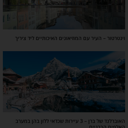
וינטרטור – העיר עם המוזיאונים האיכותיים ליד ציריך
האוברלנד של ברן – 3 עיירות שכדאי ללון בהן במערב
האלפים הברניים