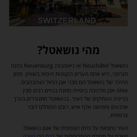
מהי נושאטל?
נושאטל Neuchâtel או ניאונבורג Neuenburg בהגה
הגרמני, היא אחת הערים הקטנות היפות בשוויץ. סימן
ההיכר של נושאטל הם מבני אבן החול הצהבהבים,
אותה אבן מרהיבה ביופייה ממנה בנויים רבים מבין
בנייניה העתיקים של העיר. בנושאטל מתגוררים בערך
ארבעים וחמישה אלף איש, רובם המוחלט דובר
צרפתית.
העיר נמצאת על גדתו הצפונית של אגם נושאטל.
יושבת על תחילת ההתרוממות של
רכס הרי היורה