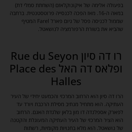
בפעולה אלימה של איקונוקלאזם (השחתת סמלי דת)
במאה ה-16. מאז הפכה לכנסייה פרוטסטנטית. ברחבה
שממול לכניסה פסל של גיום פארל Farel המטיף
שהביא את בשורת הרפורמציה לנושאטל.
רו דה סיון Rue du Seyon
ופלאס דה האל Place des
Halles
הרו דה סיון הוא הרחוב המרכזי והכמעט יחידי של העיר
העתיקה. הוא מתחיל מנתיב מסילת הרכבת ויורד עד
לפארק אספלנדה דו מון בלאן שלגדת האגם. הרחוב
הוא הציר המרכזי של העיר העתיקה המעוגלת והקטנה
של נושאטל. הוא מלא בחנויות מקומיות, רשתות