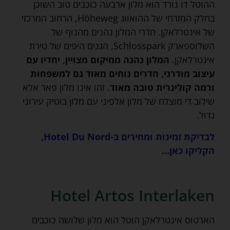
ההוטל דו נורד הוא מלון ארבעה כוכבים טוב השוכן
בחלק המזרחי של ההואווג Höheweg, הרחוב המרכזי
של אינטרלאקן. חדרי המלון נהנים מהנוף של
השלוספארק Schlosspark, הגנים היפים של טירת
אינטרלאקן.
המלון נהנה ממיקום מצויין, יחדיו עם
עיצוב מודרני, חדרים נוחים מאוד גם למשפחות
ורמה קולינרית טובה מאוד
. זהו אינו מלון פאר אלא
שילוב די מוצלח של מלון אלפיני עם מלון בוטיק עירוני
גדול.
לבדיקת זמינות ומחירים ב-Hotel Du Nord,
הקליקו כאן…
Hotel Artos Interlaken
הארטוס אינטרלאקן הוטל הוא מלון שלושה כוכבים