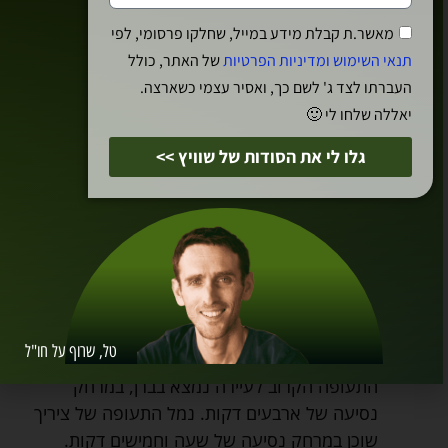
מאשר.ת קבלת מידע במייל, שחלקו פרסומי, לפי
תנאי השימוש ומדיניות הפרטיות
של האתר, כולל
העברתו לצד ג' לשם כך, ואסיר עצמי כשארצה.
יאללה שלחו לי 🙂
גלו לי את הסודות של שוויץ >>
נהר הארה באינטרלאקן
איך להגיע לאינטרלאקן?
– אינטרלאקן
ממוקמת במרחק נסיעה של חצי שעה מתון
וחמישים דקות מברן בירת הקונפדרציה. ניתן
להגיע לעיירה גם בהפלגה על קווי המעבורת
טל, שרוף על חו"ל
שרצים בין שני האגמים (תון וברינץ) וברכבת. נמל
התעופה הקרוב לעיירה נמצא בברן, במרחק
נסיעה של ארבעים דקות. נמל התעופה של ציריך
שוכן במרחק נסיעה של שעה וחמישים דקות.