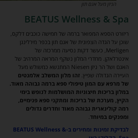
הניזן מעל אגם תון
BEATUS Wellness & Spa
ריזורט הספא המפואר ברמה של חמישה כוכבים דלקס,
שוכן על הגדה הצפונית של אגם תון בכפר מירלינגן
Merligen, כעשר דקות נסיעה ממרכזה של
אינטרלאקן. מחדרי המלון נשקף המראה המרהיב של
האגם ושל הר ניזן Niesen המתנשא כמשולש מעל
העיירה הגדולה שפיץ.
זהו מלון המשלב אלמנטים
של מרפא עם המון טיפולי ספא ברמה גבוהה מאוד.
במלון בריכות חיצוניות המושלמות לנופש בימי
הקיץ, מערכת של בריכות ומתקני ספא פנימיים,
רמה קולינארית גבוהה מאוד וחדרים גדולים
ומפנקים במיוחד
.
לבדיקת זמינות ומחירים ב-BEATUS Wellness &
Spa, הקליקו כאן…