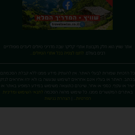
אתר שוויץ הוא חלק מקבוצת אתרי 'קליקו' שבה מדריכי טיולים ליעדים פופולריים
רבים בעולם.
לחצו לצפיה בכל אתרי הטיולים…
 הזכויות שמורות לבעלי האתר. אין להעתיק מידע ממנו ללא קבלת הסכמתם
תב. האתר או בעליו אינם אחראים לשימוש שנעשה בו ולא יהיו אחראים לנזק
יר או עקיף, כספי או אחר, שייגרם כתוצאה משימוש במידע המופיע באתר או
אתרים המקושרים ממנו. כל שימוש מהווה הסכמה
לתנאי השימוש ומדיניות
הפרטיות…
|
הצהרת נגישות