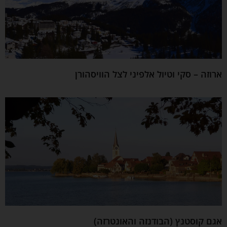
ארוזה – סקי וטיול אלפיני לצל הוויסהורן
אגם קוסטנץ (הבודנזה והאונטרזה)