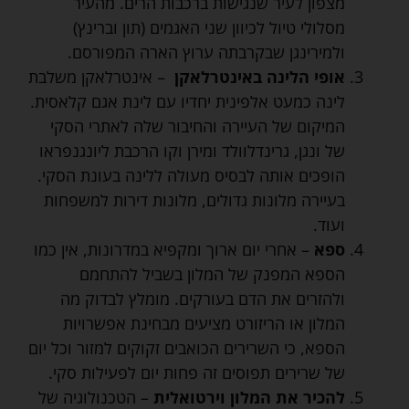
מצפון לעיר שנגישות ברכבות הרים. מהעיר
מסלולי טיול לכיוון שני האגמים (תון וברינץ)
ולמירינגן שבקרבתה ערוץ הארה המפורסם.
אופי הלינה באינטרלאקן
– אינטרלאקן משלבת
לינה כמעט אלפינית יחדיו עם לינת אגם קלאסית.
המיקום של העיירה והחיבור שלה לאתרי הסקי
של ונגן, גרינדלוולד ומירן וקו הרכבת ליונגנפראו
הופכים אותה לבסיס מעולה ללינה בעונת הסקי.
בעיירה מלונות גדולים, מלונות דירות למשפחות
ועוד.
ספא
– אחרי יום ארוך ומקפיא במדרונות, אין כמו
הספא המפנק של המלון בשביל להתחמם
ולהזרים את הדם בעורקים. מומלץ לבדוק מה
המלון או הריזורט מציעים מבחינת אפשרויות
הספא, כי השרירים הכואבים זקוקים למזור וכל יום
של שרירים תפוסים זה פחות יום לפעילות סקי.
להכיר את המלון וירטואלית
– הטכנולוגיה של