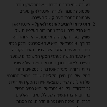
בעיירה שתי תחנות רכבת – אינטרלאקן מזרח
שסמוכה למנזר ולטירה ואינטרלאקן מערב
שסמוכה למרכז העתיק של העיירה.
מתי כדאי להגיע לאינטרלאקן?
– אינטרלאקן
היא חלק בלתי נפרד מהתיירות האלפינית של
שוויץ. בעיר הקטנה שתי עונות – הקיץ והחורף.
בחורף, אינטרלאקן היא יעד אסטרטגי וחלק בלתי
נפרד מתעשיית הסקי השוויצרית. העיר הקטנה
היא שער הגישה לאתרי הסקי המשובחים שמעל
העיירה לאוטרברונן, במרחק נסיעה של עשרים
דקות דרומה. מעל לאוטרברונן נמצאים אתרי
הסקי של ונגן, מירן והקליינה שיידג. מהצד המזרחי
של הקליינה שיידג נמצאת עיירת הסקי היוקרתית
גרינדלוולד. בקיץ אינטרלאקן היא בסיס הטיול
במרחב עוצר הנשימה שכולל, מלבד האלפים
הברניים ופסגת היונגפראו מדרום, גם פסגות