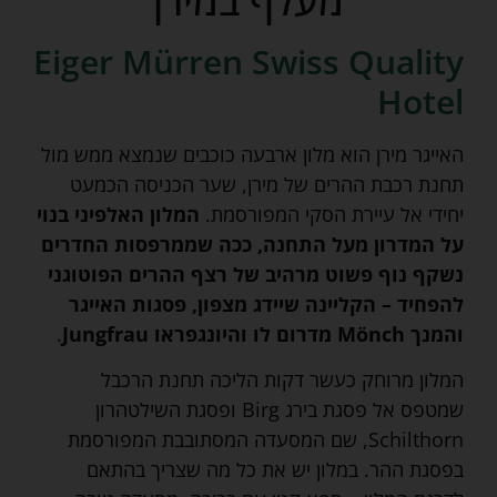
מעלף במירן
Eiger Mürren Swiss Quality
Hotel
האייגר מירן הוא מלון ארבעה כוכבים שנמצא ממש מול
תחנת רכבת ההרים של מירן, שער הכניסה הכמעט
יחידי אל עיירת הסקי המפורסמת.
המלון האלפיני בנוי
על המדרון מעל התחנה, ככה שממרפסות החדרים
נשקף נוף פשוט מרהיב של רצף ההרים הפוטוגני
להפחיד – הקליינה שיידג מצפון, פסגות האייגר
והמנך Mönch מדרום לו והיונגפראו Jungfrau
.
המלון מרוחק כעשר דקות הליכה תחנת הרכבל
שמטפס אל פסגת בירג Birg ופסגת השילטהרון
Schilthorn, שם המסעדה המסתובבת המפורסמת
בפסגת ההר. במלון יש את כל מה שצריך בהתאם