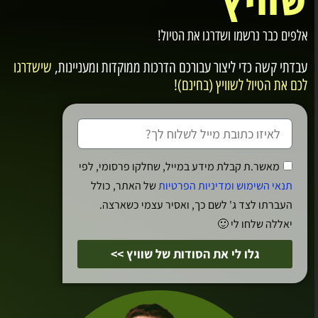
שוויץ
אלפים כבר נרשמו ושדרגו את הטיול!
עבדתי קשה כדי ליצור עבורכם
הדרכות ממוקדות ומעניינות
,
שישדרגו
לכם את הטיול לשוויץ (בחינם)!
לאוטרברונן באלפים הברניים
מאשר.ת קבלת מידע במייל, שחלקו פרסומי, לפי
תנאי השימוש ומדיניות הפרטיות
של האתר, כולל
העברתו לצד ג' לשם כך, ואסיר עצמי כשארצה.
5 טיפים של גיא למציאת
יאללה שלחו לי 🙂
המלון המושלם
גלו לי את הסודות של שוויץ >>
בלאוטרברונן, ונגן ומירן