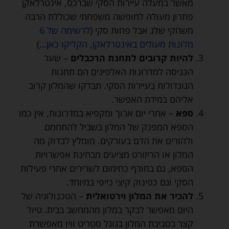
מאשר במעלה עיירות הסקי שברכס, אינטרלאקן
פתרון מעולה לחופשה משפחתי שכוללת הרבה
משחקי שלג אבל פחות סקי (
לרשימה של 6
מלונות מעולים באינטרלאקן, הקליקו כאן…
)
להיות קרובים לתחנת הרכבלים
– שער
הכניסה למדרונות האלפינים הם תחנות
הגונדולות בעיירות הסקי. תבדקו שהמלון קרוב
אליהם במידת האפשר.
ספא
– אחרי יום ארוך ומקפיא במדרונות, אין כמו
הספא המפנק של המלון בשביל להתחמם
ולהזרים את הדם בעורקים. מומלץ לבדוק מה
המלון או הריזורט מציעים מבחינת אפשרויות
הספא, גם בחורף כחימום לשרירים אחרי פעילות
הסקי וגם כפינוק קיצי כייפי במיוחד.
להכיר את המלון וירטואלית
– הטכנולוגיה של
היום מאפשר לבקר במלון מהמחשב בבית. טיול
קצר בסביבת המלון בגוגל סטריט וויו מאפשרת