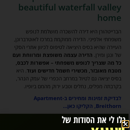
beautiful waterfall valley
home
הברייטהורן היא דירה להשכרה מושלמת לנופש
משפחתי אלפיני. הדירה ממוקמת במרכז לאוטרברונן,
העיירה שהיא בסיס היציאה לטיפוס לכיוון אתרי הסקי
של ונגן ומירן.
הדירה עצמה משופצת ומרווחת ועם
כל מה שצריך לנופש משפחתי – אפשרות לכבס,
מטבח מאובזר, מכשירי חשמל חדישים ועוד
. היא
בסיס יציאה גם לטיול במרחב הכפרי של עמק הנהר,
בקרבתה מפלים, נחלים וטבע ירוק מהמם ביופיו.
לבדיקת זמינות ומחירים ב-Apartment
Breithorn, הקליקו כאן…
גלו לי את הסודות של