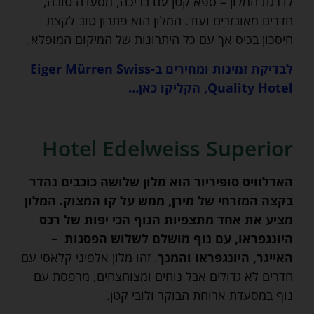
לדרגת המלון – ספא קטן עם בריכה, מסעדה טובה,
חדרים מאובזרים ועוד. המלון הוא פתרון טוב לקצת
חיסכון בכיס אך עם כל היתרונות של המיקום המופלא.
לבדיקת זמינות ומחירים ב-Eiger Mürren Swiss
Quality Hotel, הקליקו כאן…
Hotel Edelweiss Superior
האדלוויס סופיריור הוא מלון שלושה כוכבים נהדר
בקצה המזרחי של מירן, ממש על קו המצוק. המלון
מציע את אחד מתצפיות הנוף הכי יפות של רכס
היונגפראו, עם נוף מושלם לשלוש הפסגות –
האייגר, היונגפראו והמנך
. זהו מלון אלפיני קלאסי עם
חדרים לא גדולים אבל נוחים ומצוחצחים, מרפסת עם
נוף במסעדת ארוחת הבוקר ולובי קטן.