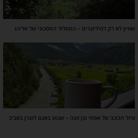
שוויץ לא רק למיליונרים – המסלול החסכוני של אליהו
טיול הכוכב של אסתי ובן זוגה – שבוע באגם לוצרן באביב