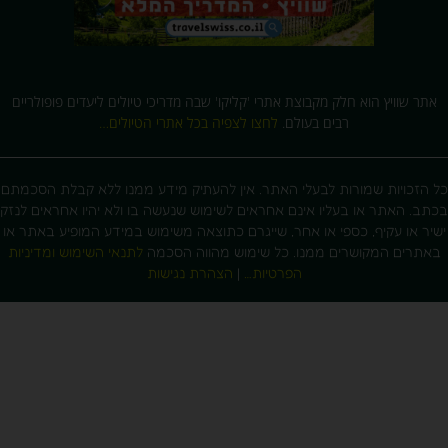
אתר שוויץ הוא חלק מקבוצת אתרי 'קליקו' שבה מדריכי טיולים ליעדים פופולריים
רבים בעולם.
לחצו לצפיה בכל אתרי הטיולים…
 הזכויות שמורות לבעלי האתר. אין להעתיק מידע ממנו ללא קבלת הסכמתם
תב. האתר או בעליו אינם אחראים לשימוש שנעשה בו ולא יהיו אחראים לנזק
יר או עקיף, כספי או אחר, שייגרם כתוצאה משימוש במידע המופיע באתר או
אתרים המקושרים ממנו. כל שימוש מהווה הסכמה
לתנאי השימוש ומדיניות
הפרטיות…
|
הצהרת נגישות