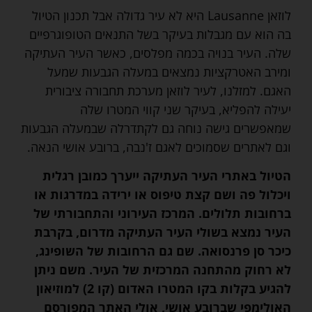
לוזאן Lausanne היא לא עיר גדולה אבל תכנון הטיול
בה הוא עם מגבלות בעיקר בשל התנאים הטופוגרפיים
שלה. העיר בנויה בכמה מפלסים, כאשר העיר העתיקה
ומירב האטרקציות נמצאים במעלה הגבעות שמעל
האגם. למזלנו, לעיר לוזאן מערכת תחבורה ציבורית
יעילה להפליא, בעיקר שני קווי המטרו שלה
שמאפשרים גישה נוחה גם לקתדרלה שבמעלה הגבעות
וגם לאתרים שסמוכים לאגם ז'נבה, ברובע אושי הנאה.
הטיול באתרי העיר העתיקה ייערך כמובן רגלית
ויכלול פה ושם קצת טיפוס או ירידה במדרגות או
ברחובות תלולים. המרכז העירוני והתחבורתי של
העיר נמצא בשולי העיר העתיקה מדרום, בקרבת
כיכר סן פרנסואה. שם גם הרחובות של השופינג,
לא רחוק מהתחנה המרכזית של העיר. משם ניתן
להגיע בקלות בקו המטרו האדום (קו 2) למוזיאון
האולימפי שברובע אושי, אולי האתר המפורסם