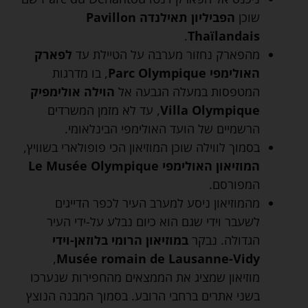
שוכן
הפביליון תאילנדה Pavillon
.
Thaïlandais
מהפארק נחזור מערבה על הטיילת עד
לפארק
האולימפי Parc Olympique
, בו מדרגות
המטפסות במעלה הגבעה אל
הוילה אולימפיק
Villa Olympique
, עד לא מזמן המשרדים
הרשמיים של הועד האולימפי הבינלאומי.
בסמוך לווילה שוכן המוזיאון הכי פופולארי בשוויץ,
המוזיאון האולימפי Le Musée Olympique
המפורסם.
מהמוזיאון ניסע למערב העיר לכפר הדייגים
לשעבר וידי שגם הוא כיום נבלע על-ידי העיר
הגדולה. נבקר
במוזיאון הרומי בלוזאן-וידי
,
Musée romain de Lausanne-Vidy
מוזיאון שמציג את הממצאים מהחפירות שנערכו
בשני אתרים ברחבי הרובע. בסמוך המבנה הנוצץ