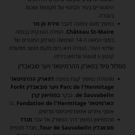
היסטוריים בעיר ולביטוי של תקופות שונות
בעברה.
נמשיך מעט צפונה לעבר
טירת סן מר
Château St-Maire
, הטירה הענקית נבנתה
בסוף המאה ה-14 ושימשה כארמון המגורים של
שליטי העיר. הטירה היא כיום מקום מושב ממשלת
קנטון וו Vaud שלוזאן בירתו.
מסלול טיול בפארק ההרמיטאז' ויער סובאבלין
מהטירה נמשיך קצת צפונה
לפארק ההרמיטאז'
Parc de l'Hermitage ויער סובאבלין Forêt
de Sauvabelin
. נבקר
במוזיאון קרן
הארמיטאז' Fondation de l'Hermitage
, בו
אוסף ציורים אימפרסיוניסטי מרשים.
מהמוזיאון נמשיך דרך הפארק אל עבר
מגדל
סובאבלין Tour de Sauvabelin,
מגדל תצפית