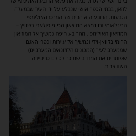
ביום השלישי לטיול נגלה את פלאי הרובע האולימפי של
לוזאן, בבתי הכפר אושי שנבלע על ידי העיר שבמעלה
הגבעות. הרובע הוא הבית של המרכז האולימפי
הבינלאומי ובו נמצא המוזיאון הכי פופולארי בשוויץ –
המוזיאון האולימפי. מהרובע היפה נמשיך אל המוזיאון
הרומי בלוזאן-וידי ונמשיך אל עיירות וכפרי האגם
שממערב לעיר (המכונים הלוזונאים המערביים)
שפותחים את המרחב שמוכר לכולם כריביירה
השוויצרית.