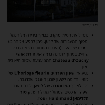
ארמון אושי
נתחיל את הטיול מוקדם בבוקר בירידה אל הנמל
ומסוף המעבורות של לוזאן. ניתן להגיע אל הרובע
במטרו של העיר (מערכת התחתית היחידה בכל
שוויץ). בסמוך לתחנה נראה את
טירת אושי
Château d'Ouchy
המצועצעת שכיום היא בית
מלון.
נגיע אל
שעון הפרחים L'horloge fleurie
של
לוזאן, הדומה לשעון שבגן האנגלי שבז'נבה.
נלך לאורך
הפרומנדה של לוזאן
, לגדת האגם
היפה והרכסים שממול למגדל העתיק
טור
הלדימאן Tour Haldimand
.
ניכנס אל הפארק דנטו Parc du Denantou שם