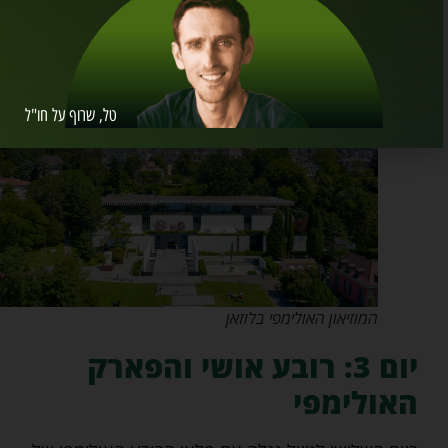
Laurent
הקטנה, כנסייה מעוצבת להפליא
בסגנון ניאו קלאסי שנבנתה בתחילת המאה
ה-18.
טל, שרוף על חו"ל
המוזיאון האולימפי בלוזאן
יום 3: רובע אושי והפארק
האולימפי