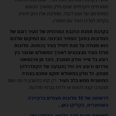
מסורתיים ויוקרתיים שהם חלק ממערך הנופש
המפורסם של אגם ז'נבה. ממלונת אלו ניתן להגיע
בקלות למרכז העיר עם המטרו.
בקרבת תחנת הרכבת המרכזית של העיר רובם של
המלונות בתווך המחיר הבינוני. גם המיקום שלהם
הוא מעולה על מנת לטייל בעיר בנוחות. מלונות
מרכז העיר מבצבצים לאורך המשולש שנוצר בין
רובע בל אייר ופלון ממערב, כיכר סן פרנסואה
מדרום ורובע ויה וויל (הגבעה של הקתדרלה)
מצפון. כל מלון במשולש ימקם אתכם בצורה
המיטבית ממש בלב העיר
. רק קחו בחשבון כי פה ושם
תצטרכו קצת לטפס או לרדת בגרמי מדרגות.
לרשימה של 10 מלונות מעולים בריביירה
השוויצרית, הקליקו כאן…
למציאת מקום לינה בלוזאן, הקליקו כאן…