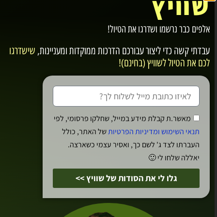
שוויץ
לשופינג ברחוב דה בור Rue de Bourg מלא
החנויות והמסעדות.
אלפים כבר נרשמו ושדרגו את הטיול!
נמשיך אל עבר
הגראן פון Grand Pont
, גשר
שנבנה מעל נתיב הנחל פלון Flon שכיום יובש.
עבדתי קשה כדי ליצור עבורכם
הדרכות ממוקדות ומעניינות
,
שישדרגו
הגשר נמתח מעל הרחוב המרכזי Rue Centrale
לכם את הטיול לשוויץ (בחינם)!
ומציע תצפיות נוף מרהיבות על חלקיה העתיקים
של לוזאן.
ניכנס אל רחובות הרובע בל אייר Bel Air,
שבמרכזו
מגדל בל אייר Tour de Bel-Air
מאשר.ת קבלת מידע במייל, שחלקו פרסומי, לפי
המודרני, גורד השחקים הראשון של מרכז העיר
תנאי השימוש ומדיניות הפרטיות
של האתר, כולל
שנבנה בשנות השלושים של המאה ה-20.
העברתו לצד ג' לשם כך, ואסיר עצמי כשארצה.
בסמוך למגדל, אולם התיאטרון הוינטג' של
סאל
יאללה שלחו לי 🙂
מטרופול Salle Métropole
שצמוד אליו קניון
גלו לי את הסודות של שוויץ >>
יחסית חדיש.
נלך מצפון לגשר לרחובות השופינג המודרניים של
הרובע, שבמרכזן
כנסיית סן לורן Église Saint-