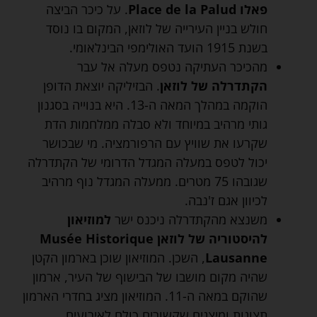
פאלו Place de la Palud
. על כיכר הביצה
חולש בניין העירייה של לוזאן, המקום בו נוסד
בשנת 1915 הועד האולימפי הבינלאומי.
מהכיכר העתיקה נטפס מעלה אל עבר
הקתדרלה של לוזאן
. הבזיליקה יוצאת הדופן
הוקמה במהלך המאה ה-13. היא בנוייה בסגנון
גותי מרהיב במיוחד ולא סבלה ממלחמות הדת
שקרעו את שוויץ עם הרפורמציה. מי שבכושר
יכול לטפס במעלה המגדל הדרומי של הקתדרלה
שגובהו 75 מטרים. ממעלה המגדל נוף מרהיב
לכיוון אגם ז'נבה.
משנצא מהקתדרלה ניכנס ישר
למוזיאון
להיסטוריה של לוזאן Musée Historique
Lausanne
, השכן. המוזיאון שוכן בארמון הקטן
שהיה מקום מושבו של הבישוף של העיר, ארמון
שהוקם במאה ה-11. המוזיאון מציג בחדרי הארמון
תצוגות ומיצגים שקשורים כולם לאירועים